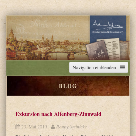
Navigation einblenden
BLOG
Startseite
Unser Verein
Exkursion nach Altenberg-Zinnwald
Veranstaltungen
23. Mai 2019
Ronny Steinicke