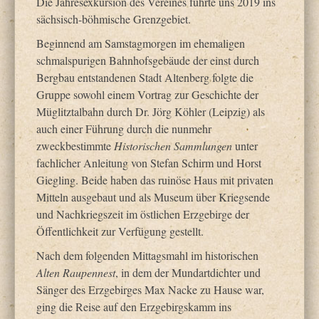
Die Jahresexkursion des Vereines führte uns 2019 ins
Projekte
sächsisch-böhmische Grenzgebiet.
Beginnend am Samstagmorgen im ehemaligen
DVG-Tipps
schmalspurigen Bahnhofsgebäude der einst durch
Bergbau entstandenen Stadt Altenberg folgte die
Blog
Gruppe sowohl einem Vortrag zur Geschichte der
Müglitztalbahn durch Dr. Jörg Köhler (Leipzig) als
auch einer Führung durch die nunmehr
zweckbestimmte
Historischen Sammlungen
unter
fachlicher Anleitung von Stefan Schirm und Horst
Giegling. Beide haben das ruinöse Haus mit privaten
Mitteln ausgebaut und als Museum über Kriegsende
und Nachkriegszeit im östlichen Erzgebirge der
Öffentlichkeit zur Verfügung gestellt.
Nach dem folgenden Mittagsmahl im historischen
Alten Raupennest
, in dem der Mundartdichter und
Sänger des Erzgebirges Max Nacke zu Hause war,
ging die Reise auf den Erzgebirgskamm ins