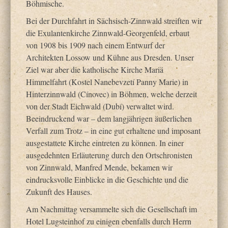
Böhmische.
Bei der Durchfahrt in Sächsisch-Zinnwald streiften wir
die Exulantenkirche Zinnwald-Georgenfeld, erbaut
von 1908 bis 1909 nach einem Entwurf der
Architekten Lossow und Kühne aus Dresden. Unser
Ziel war aber die katholische Kirche Mariä
Himmelfahrt (Kostel Nanebevzetí Panny Marie) in
Hinterzinnwald (Cínovec) in Böhmen, welche derzeit
von der Stadt Eichwald (Dubí) verwaltet wird.
Beeindruckend war – dem langjährigen äußerlichen
Verfall zum Trotz – in eine gut erhaltene und imposant
ausgestattete Kirche eintreten zu können. In einer
ausgedehnten Erläuterung durch den Ortschronisten
von Zinnwald, Manfred Mende, bekamen wir
eindrucksvolle Einblicke in die Geschichte und die
Zukunft des Hauses.
Am Nachmittag versammelte sich die Gesellschaft im
Hotel Lugsteinhof zu einigen ebenfalls durch Herrn