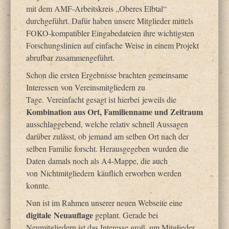
mit dem AMF-Arbeitskreis „Oberes Elbtal“
Projekte
durchgeführt. Dafür haben unsere Mitglieder mittels
FOKO-kompatibler Eingabedateien ihre wichtigsten
DVG-Tipps
Forschungslinien auf einfache Weise in einem Projekt
abrufbar zusammengeführt.
Blog
Schon die ersten Ergebnisse brachten gemeinsame
Interessen von Vereinsmitgliedern zu
Tage. Vereinfacht gesagt ist hierbei jeweils die
Kombination aus Ort, Familienname und Zeitraum
ausschlaggebend, welche relativ schnell Aussagen
darüber zulässt, ob jemand am selben Ort nach der
selben Familie forscht. Herausgegeben wurden die
Daten damals noch als A4-Mappe, die auch
von Nichtmitgliedern käuflich erworben werden
konnte.
Nun ist im Rahmen unserer neuen Webseite eine
digitale Neuauflage
geplant. Gerade bei
Neumitgliedern ist das Interesse groß, um Mitglieder