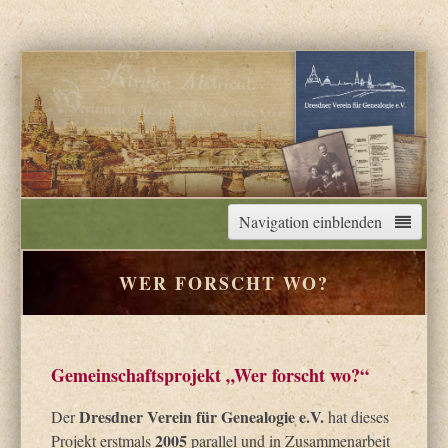
Navigation einblenden
WER FORSCHT WO?
Startseite
Unser Verein
Gemeinschaftsprojekt „Wer forscht wo?“
Dresdner Verein für Genealogie e.V.
Veranstaltungen
Der
hat dieses
2005
Projekt erstmals
parallel und in Zusammenarbeit