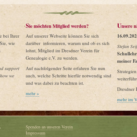
S
U
ie möchten Mitglied werden?
nsere n
16.09.202
 bei Ihrer
Auf unserer Webseite können Sie sich
Sie, wie
darüber informieren, warum und ob es sich
Stefan Sei
n
lohnt, Mitglied im Dresdner Verein für
Schullehr
Genealogie e.V. zu werden.
meiner Fa
nd support
Auf nachfolgender Seite erfahren Sie nun
Strategie
e how we
auch, welche Schritte hierfür notwendig sind
weiterfü
und was dabei zu beachten ist.
Dresdner 
mehr »
mehr im V
.
Spenden an unseren Verein
Impressum