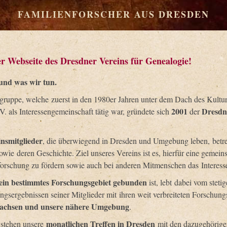
FAMILIENFORSCHER AUS DRESDEN
r Webseite des Dresdner Vereins für Genealogie!
 und was wir tun.
gruppe, welche zuerst in den 1980er Jahren unter dem Dach des Kultu
2001
Dresdne
V. als Interessengemeinschaft tätig war, gründete sich
der
nsmitglieder
, die überwiegend in Dresden und Umgebung leben, betreib
owie deren Geschichte. Ziel unseres Vereins ist es, hierfür eine gemein
orschung zu fördern sowie auch bei anderen Mitmenschen das Interess
 ein bestimmtes Forschungsgebiet gebunden
ist, lebt dabei vom stet
gsergebnissen seiner Mitglieder mit ihren weit verbreiteten Forschun
achsen und unsere nähere Umgebung
.
monatlichen Treffen in Dresden
 stehen unsere
mit den dazugehörige