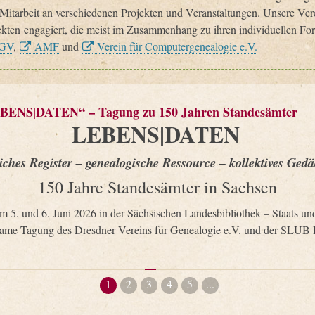
itarbeit an verschiedenen Projekten und Veranstaltungen. Unsere Vere
ekten engagiert, die meist im Zusammenhang zu ihren individuellen Fo
GV
,
AMF
und
Verein für Computergenealogie e.V.
BENS|DATEN“ – Tagung zu 150 Jahren Standesämter
LEBENS|DATEN
liches Register – genealogische Ressource – kollektives Gedä
150 Jahre Standesämter in Sachsen
am 5. und 6. Juni 2026 in der Sächsischen Landesbibliothek – Staats und
me Tagung des Dresdner Vereins für Genealogie e.V. und der SLUB D
1
2
3
4
5
...